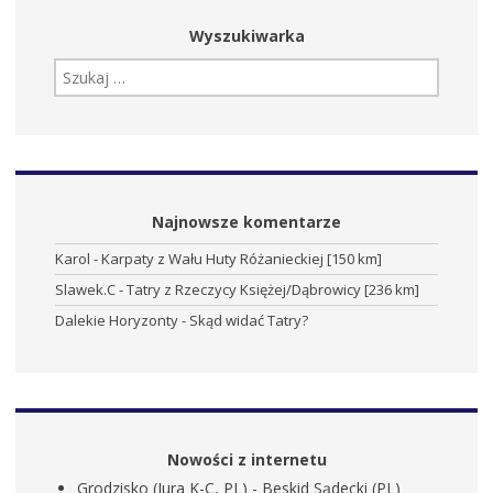
Wyszukiwarka
SZUKAJ:
Najnowsze komentarze
Karol
-
Karpaty z Wału Huty Różanieckiej [150 km]
Slawek.C
-
Tatry z Rzeczycy Księżej/Dąbrowicy [236 km]
Dalekie Horyzonty
-
Skąd widać Tatry?
Nowości z internetu
Grodzisko (Jura K-C, PL) - Beskid Sądecki (PL)