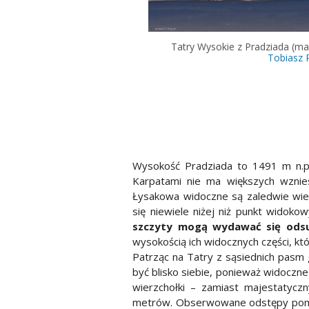
Tatry Wysokie z Pradziada (max
Tobiasz 
Wysokość Pradziada to 1491 m n.p.
Karpatami nie ma większych wznies
Łysakowa widoczne są zaledwie wierz
się niewiele niżej niż punkt wido
szczyty mogą wydawać się odsu
wysokością ich widocznych części, k
Patrząc na Tatry z sąsiednich pasm 
być blisko siebie, ponieważ widoczne 
wierzchołki – zamiast majestatyczn
metrów. Obserwowane odstępy pomięd