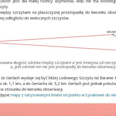
(wzór jest dla małej różnicy azymutów, więc nie ma istotne
czyty.
omiędzy szczytami na płaszczyznę prostopadłą do kierunku obse
iej odległości do widocznych szczytów.
owana długość odcinka między szczytami a’ jest mniejsza od rzeczyw
a, jeśli odcinek ten nie jest prostopadły do kierunku obserwacji
 że Gerlach wydaje się być bliżej Lodowego Szczytu niż Baranie 
. 1,1 km, a do Gerlacha ok. 5,2 km. Gerlach jest jednak położon
w stosunku do kierunku obserwacji.
djęcie
mapy z narysowanymi liniami od punktu w Łysakowie do w