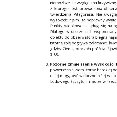
niemożliwe ze względu na krzywiznę 
z którego jest prowadzona obserwa
twierdzenia Pitagorasa. Nie uwzgl
wysokości n.p.m., to poprawny wynik
Punkty widokowe znajdują się na ogó
Dlatego w obliczeniach wspomnian
obiektu do obserwatora biegną najn
istotną rolę odgrywa załamanie świat
gdyby Ziemię otaczała próżnia. Zjaw
3,83.
Pozorne zmniejszenie wysokości 
powierzchnia Ziemi coraz bardziej o
dalej mogą być widoczne niżej w sto
Lodowego Szczytu, mimo że w rzeczywi