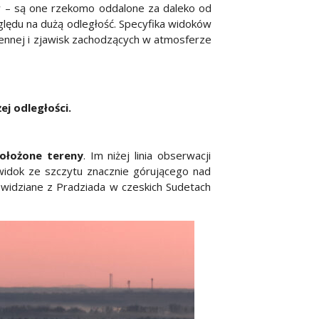
 – są one rzekomo oddalone za daleko od
ględu na dużą odległość. Specyfika widoków
zennej i zjawisk zachodzących w atmosferze
ej odległości.
położone tereny
. Im niżej linia obserwacji
widok ze szczytu znacznie górującego nad
 widziane z Pradziada w czeskich Sudetach