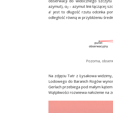
obserwacji do widocznego szczytu 
azymut), α
– azymut linii łączącej sz
2
a’ jest to długość rzutu odcinka p
odległość równą w przybliżeniu średn
Pozorna, obserw
Na zdjęciu Tatr z Łysakowa widzimy,
Lodowego do Baranich Rogów wynosi ok
Gerlach przebiega pod małym kątem 
Wątpliwości rozwiewa nałożenie na z