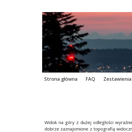
Skip
Strona główna
FAQ
Zestawienia
to
content
Widok na góry z dużej odległości wyraźni
dobrze zaznajomione z topografią widoczn