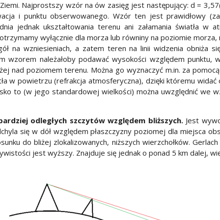
Ziemi. Najprostszy wzór na ów zasięg jest następujący: d = 3,57
cja i punktu obserwowanego. Wzór ten jest prawidłowy (zawi
ędnia jednak ukształtowania terenu ani załamania światła w 
 otrzymamy wyłącznie dla morza lub równiny na poziomie morza, n
ł na wzniesieniach, a zatem teren na linii widzenia obniża się
ym wzorem należałoby podawać wysokości względem punktu, w 
iżej nad poziomem terenu. Można go wyznaczyć m.in. za pomocą
ła w powietrzu (refrakcja atmosferyczna), dzięki któremu widać 
isko to (w jego standardowej wielkości) można uwzględnić we w
bardziej odległych szczytów względem bliższych.
Jest wywoł
dchyla się w dół względem płaszczyzny poziomej dla miejsca ob
sunku do bliżej zlokalizowanych, niższych wierzchołków. Gerlac
stości jest wyższy. Znajduje się jednak o ponad 5 km dalej, więc