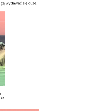
mogą wydawać się duże.
a
 za