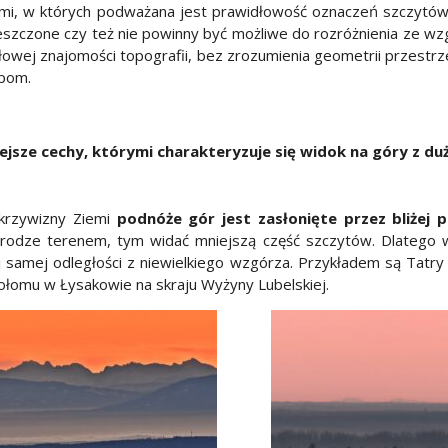
i, w których podważana jest prawidłowość oznaczeń szczytów
ieszczone czy też nie powinny być możliwe do rozróżnienia ze wz
owej znajomości topografii, bez zrozumienia geometrii przestr
ypom.
jsze cechy, którymi charakteryzuje się widok na góry z duż
 krzywizny Ziemi
podnóże gór jest zasłonięte przez bliżej 
drodze terenem, tym widać mniejszą część szczytów. Dlatego 
j samej odległości z niewielkiego wzgórza. Przykładem są Tatry
iołomu w Łysakowie na skraju Wyżyny Lubelskiej.