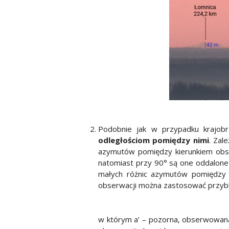
Podobnie jak w przypadku krajob
odległościom pomiędzy nimi
. Zal
azymutów pomiędzy kierunkiem obserwa
natomiast przy 90° są one oddalone 
małych różnic azymutów pomiędzy w
obserwacji można zastosować przybl
w którym a’ – pozorna, obserwowana