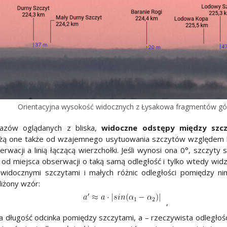
Orientacyjna wysokość widocznych z Łysakowa fragmentów gó
razów oglądanych z bliska,
widoczne odstępy między szcz
eżą one także od wzajemnego usytuowania szczytów względem ki
cji a linią łączącą wierzchołki. Jeśli wynosi ona 0°, szczyty s
od miejsca obserwacji o taką samą odległość i tylko wtedy widz
idocznymi szczytami i małych różnic odległości pomiędzy ni
iżony wzór:
,
 długość odcinka pomiędzy szczytami, a – rzeczywista odległoś