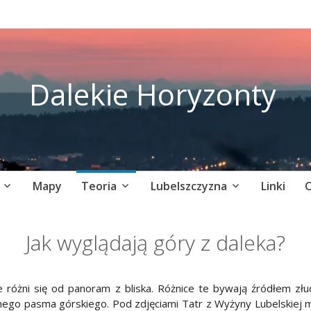
Dalekie Horyzonty
Mapy
Teoria
Lubelszczyzna
Linki
O
Jak wyglądają góry z daleka?
e różni się od panoram z bliska. Różnice te bywają źródłem z
ego pasma górskiego. Pod zdjęciami Tatr z Wyżyny Lubelskiej m