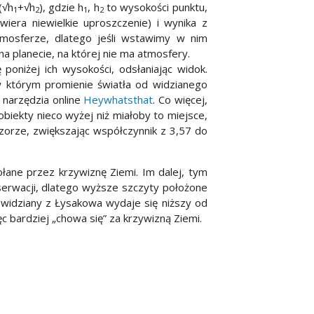
(√h
+√h
), gdzie h
, h
to wysokości punktu,
1
2
1
2
era niewielkie uproszczenie) i wynika z
atmosferze, dlatego jeśli wstawimy w nim
a planecie, na której nie ma atmosfery.
 poniżej ich wysokości, odsłaniając widok.
którym promienie światła od widzianego
 narzędzia online
Heywhatsthat
. Co więcej,
obiekty nieco wyżej niż miałoby to miejsce,
zorze, zwiększając współczynnik z 3,57 do
ane przez krzywiznę Ziemi. Im dalej, tym
serwacji, dlatego wyższe szczyty położone
h widziany z Łysakowa wydaje się niższy od
 bardziej „chowa się” za krzywizną Ziemi.