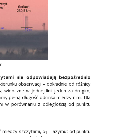
r
ytami nie odpowiadają bezpośrednio
erunku obserwacji – dokładnie od różnicy
ą widoczne w jednej linii jeden za drugim,
imy pełną długość odcinka między nimi. Dla
mi w porównaniu z odległością od punktu
ć między szczytami, α
– azymut od punktu
1