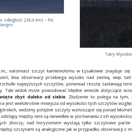
. odległość 236,6 km) – fot.
Rangno
Tatry Wysokie
m., natomiast szczyt kamieniołomu w Łysakowie znajduje si
ień, linia obserwacji przebiega wysoko nad ziemią, więc tat
chołki najwyższych szczytów, ponieważ resztę zasłaniają tereny
kowy. Taki widok może powodować błędne wnioski dotyczące w
nięte zbyt daleko od siebie
. Złudzenie to polega na tym,
tóra jest wielokrotnie mniejsza od wysokości tych szczytów wzgl
górskich, widzimy potężne szczyty wznoszące się ponad kilometr
odstępy między nimi są niewielkie w porównaniu z ich wysokością. 
ych zboczy, nad horyzontem wystają tylko szczytowe partie gór
zy szczytami są analogiczne jak w przypadku obserwacji z mnie