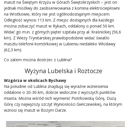
maszt na Świętym Krzyżu w Górach Świętokrzyskich – jest on
jednak możliwy do zaobserwowania z komina elektrociepłowni
na Wrotkowie, który nie jest ogólnodostępnym miejscem.
Odległość wynosi 113 km. Z miejsc dostępnych dla każdego
można zobaczyć maszt w Rykach, oddalony o ponad 50 km.
Widać go m.in. z górnych pięter szpitala przy al. Kraśnickiej (56,6
km). Z Wieży Trynitarskiej prawdopodobnie widać światło
masztu telefonii komórkowej w Lubieniu niedaleko Włodawy
(62,3 km).
Co zatem można dostrzec z Lublina?
Wyżyna Lubelska i Roztocze
Wzgórza w okolicach Bychawy
Na południe od Lublina znajdują się wyraźne wzniesienia
oddalone o 20-30 km, dobrze widoczne z wyższych punktów
miasta. Można wśród nich wymienić Piotrkowską Górę, Dużą
Górę czy najwyższy szczyt Wyniosłości Giełczewskiej, na którym
wznosi się maszt w Bożym Darze.