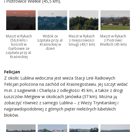
i Piotrowice Wielkie (45,5 km).
Maszt w Rykach
Widok ze
Maszt w Rykach
Maszt w Rykach
(56,6 km) i
szpitala przy al.
z miejscowości
z Piotrowic
kościół w
Kraśnickiej w
Smugi (49,1 km)
Wielkich (45 km)
Garbowie ze
dzień
szpitala przy al.
Kraśnickiej
Felicjan
Z okolic Lublina widoczna jest wieża Stacji Linii Radiowych
Felicjan położona na zachód od Krasnegostawu. Jej szczyt widać
m.in. z Łagiewnik i Charlęża z odległości 45 km, a także z drogi
Łuszczów-Mełgiew w okolicach Janówka (37 km). Można ją
zobaczyć również z samego Lublina – z Wieży Trynitarskiej i
najprawdopodobniej z górnych pięter niektórych lubelskich
bloków.