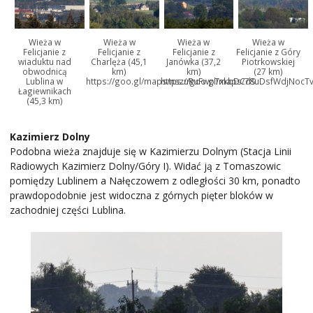
Wieża w
Wieża w
Wieża w
Wieża w
Felicjanie z
Felicjanie z
Felicjanie z
Felicjanie z Góry
wiaduktu nad
Charlęża (45,1
Janówka (37,2
Piotrkowskiej
obwodnicą
km)
km)
(27 km)
Lublina w
https://goo.gl/maps/nszuRuFwpTxkbDCd9
https://goo.gl/maps/78uDsfWdjNocT
Łagiewnikach
(45,3 km)
Kazimierz Dolny
Podobna wieża znajduje się w Kazimierzu Dolnym (Stacja Linii
Radiowych Kazimierz Dolny/Góry I). Widać ją z Tomaszowic
pomiędzy Lublinem a Nałęczowem z odległości 30 km, ponadto
prawdopodobnie jest widoczna z górnych pięter bloków w
zachodniej części Lublina.