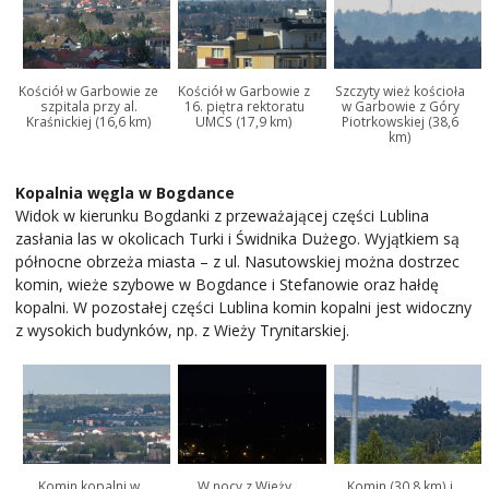
Kościół w Garbowie ze
Kościół w Garbowie z
Szczyty wież kościoła
szpitala przy al.
16. piętra rektoratu
w Garbowie z Góry
Kraśnickiej (16,6 km)
UMCS (17,9 km)
Piotrkowskiej (38,6
km)
Kopalnia węgla w Bogdance
Widok w kierunku Bogdanki z przeważającej części Lublina
zasłania las w okolicach Turki i Świdnika Dużego. Wyjątkiem są
północne obrzeża miasta – z ul. Nasutowskiej można dostrzec
komin, wieże szybowe w Bogdance i Stefanowie oraz hałdę
kopalni. W pozostałej części Lublina komin kopalni jest widoczny
z wysokich budynków, np. z Wieży Trynitarskiej.
Komin kopalni w
W nocy z Wieży
Komin (30,8 km) i