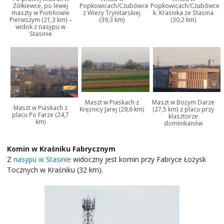
Popkowicach/Czubówce
Popkowicach/Czubówce
Żółkiewce, po lewej
z Wieży Trynitarskiej
k. Kraśnika ze Stasina
maszty w Piotrkowie
(39,3 km)
(30,2 km)
Pierwszym (21,3 km) –
widok z nasypu w
Stasinie
Maszt w Piaskach z
Maszt w Bożym Darze
Maszt w Piaskach z
Krężnicy Jarej (29,6 km)
(27,5 km) z placu przy
placu Po Farze (24,7
klasztorze
km)
dominikanów
Komin w Kraśniku Fabrycznym
Z
nasypu w Stasinie
widoczny jest komin przy Fabryce Łożysk
Tocznych w Kraśniku (32 km).