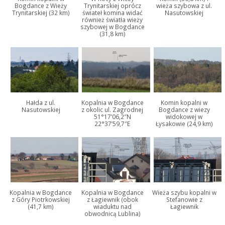
Bogdance z Wieży
Trynitarskiej oprócz
wieża szybowa z ul.
Trynitarskiej (32 km)
świateł komina widać
Nasutowskiej
również światła wieży
szybowej w Bogdance
(31,8 km)
Hałda z ul.
Kopalnia w Bogdance
Komin kopalni w
Nasutowskiej
z okolic ul. Zagrodnej
Bogdance z wiezy
51°17’06,2″N
widokowej w
22°37’59,7″E
Łysakowie (24,9 km)
Kopalnia w Bogdance
Kopalnia w Bogdance
Wieża szybu kopalni w
z Góry Piotrkowskiej
z Łagiewnik (obok
Stefanowie z
(41,7 km)
wiaduktu nad
Łagiewnik
obwodnicą Lublina)