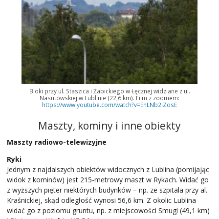
Bloki przy ul. Staszica i Żabickiego w Łęcznej widziane z ul.
Nasutowskiej w Lublinie (22,6 km). Film z zoomem:
https://www.youtube.com/watch?v=EnLNb2iZosE
Maszty, kominy i inne obiekty
Maszty radiowo-telewizyjne
Ryki
Jednym z najdalszych obiektów widocznych z Lublina (pomijając
widok z kominów) jest 215-metrowy maszt w Rykach. Widać go
z wyższych pięter niektórych budynków – np. ze szpitala przy al.
Kraśnickiej, skąd odległość wynosi 56,6 km. Z okolic Lublina
widać go z poziomu gruntu, np. z miejscowości Smugi (49,1 km)