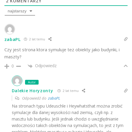
2
KOMENTARZY
najstarszy
zabaPL
2 lat temu
Czy jest strona ktora symuluje tez obiekty jako budynki, i
maszty?
Odpowiedz
0
Autor
Dalekie Horyzonty
2 lat temu
Odpowiedź do
zabaPL
Na stronach typu Udeuschle i Heywhatsthat można zrobić
symulacje dla danej wysokości nad ziemią, czyli np. z
masztu lub budynku. Jeśli jednak chodzi o uwzględnianie
widoczności takich obiektów na symulacjach, to jest z tym
problem. Niektóre maszty są w bazie Udeuschle, ale