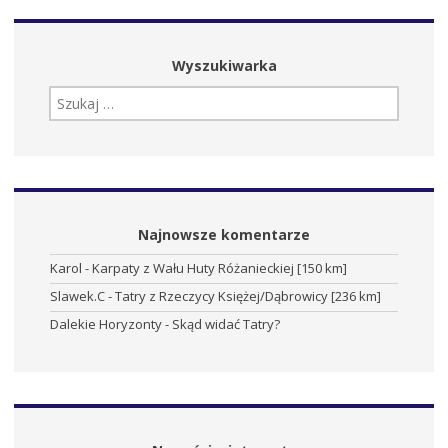
Wyszukiwarka
SZUKAJ:
Najnowsze komentarze
Karol
-
Karpaty z Wału Huty Różanieckiej [150 km]
Slawek.C
-
Tatry z Rzeczycy Księżej/Dąbrowicy [236 km]
Dalekie Horyzonty
-
Skąd widać Tatry?