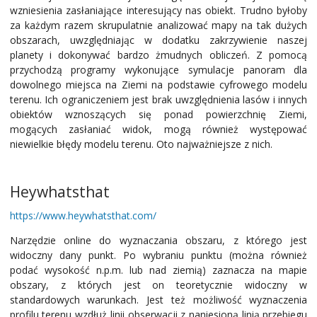
wzniesienia zasłaniające interesujący nas obiekt. Trudno byłoby
za każdym razem skrupulatnie analizować mapy na tak dużych
obszarach, uwzględniając w dodatku zakrzywienie naszej
planety i dokonywać bardzo żmudnych obliczeń. Z pomocą
przychodzą programy wykonujące symulacje panoram dla
dowolnego miejsca na Ziemi na podstawie cyfrowego modelu
terenu. Ich ograniczeniem jest brak uwzględnienia lasów i innych
obiektów wznoszących się ponad powierzchnię Ziemi,
mogących zasłaniać widok, mogą również występować
niewielkie błędy modelu terenu. Oto najważniejsze z nich.
Heywhatsthat
https://www.heywhatsthat.com/
Narzędzie online do wyznaczania obszaru, z którego jest
widoczny dany punkt. Po wybraniu punktu (można również
podać wysokość n.p.m. lub nad ziemią) zaznacza na mapie
obszary, z których jest on teoretycznie widoczny w
standardowych warunkach. Jest też możliwość wyznaczenia
profilu terenu wzdłuż linii obserwacji z naniesioną linią przebiegu