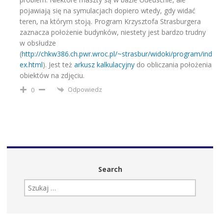
pojawiają się na symulacjach dopiero wtedy, gdy widać
teren, na którym stoją. Program Krzysztofa Strasburgera
zaznacza położenie budynków, niestety jest bardzo trudny
w obsłudze
(
http://chkw386.ch.pwr.wroc.pl/~strasbur/widoki/program/ind
ex.html
). Jest też
arkusz kalkulacyjny
do obliczania położenia
obiektów na zdjęciu.
Odpowiedz
0
Search
SZUKAJ: