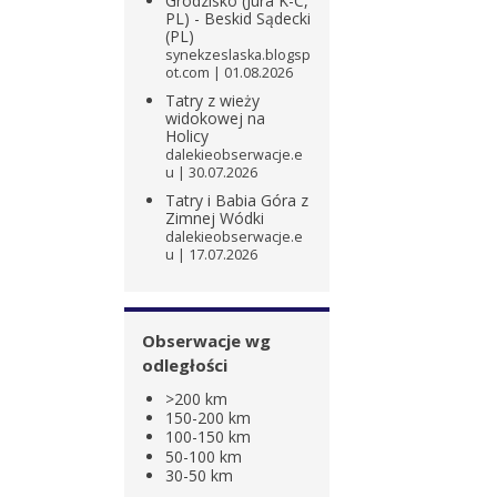
Grodzisko (Jura K-C,
PL) - Beskid Sądecki
(PL)
synekzeslaska.blogsp
ot.com
01.08.2026
Tatry z wieży
widokowej na
Holicy
dalekieobserwacje.e
u
30.07.2026
Tatry i Babia Góra z
Zimnej Wódki
dalekieobserwacje.e
u
17.07.2026
Obserwacje wg
odległości
>200 km
150-200 km
100-150 km
50-100 km
30-50 km