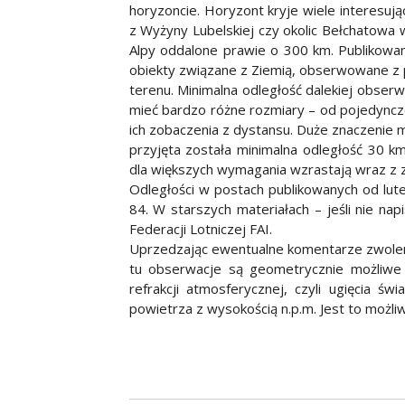
horyzoncie. Horyzont kryje wiele interesuj
z Wyżyny Lubelskiej czy okolic Bełchatowa 
Alpy oddalone prawie o 300 km. Publikowan
obiekty związane z Ziemią, obserwowane z
terenu. Minimalna odległość dalekiej obse
mieć bardzo różne rozmiary – od pojedyncz
ich zobaczenia z dystansu. Duże znaczenie m
przyjęta została minimalna odległość 30 km
dla większych wymagania wzrastają wraz z z
Odległości w postach publikowanych od lu
84. W starszych materiałach – jeśli nie n
Federacji Lotniczej FAI.
Uprzedzając ewentualne komentarze zwolen
tu obserwacje są geometrycznie możliwe p
refrakcji atmosferycznej, czyli ugięcia 
powietrza z wysokością n.p.m. Jest to moż