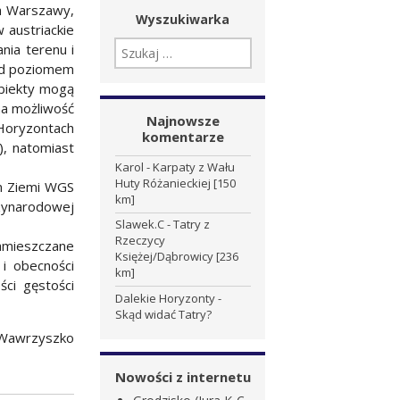
ła Warszawy,
Wyszukiwarka
 austriackie
SZUKAJ:
nia terenu i
nad poziomem
obiekty mogą
na możliwość
Najnowsze
 Horyzontach
komentarze
), natomiast
Karol
-
Karpaty z Wału
Huty Różanieckiej [150
em Ziemi WGS
km]
dzynarodowej
Slawek.C
-
Tatry z
Rzeczycy
zamieszczane
Księżej/Dąbrowicy [236
i obecności
km]
ści gęstości
Dalekie Horyzonty
-
Skąd widać Tatry?
 Wawrzyszko
Nowości z internetu