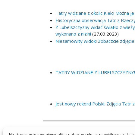
Tatry widziane z okolic Kielc! Można
Historyczna obserwacja Tatr z Rzeczyc
Z Lubelszczyzny widać światło z wieży
wykonano z nizin!
(27.03.2023)
Niesamowity widok! Zobaczcie zdjęcie 
TATRY WIDZIANE Z LUBELSZCZYZNY
Jest nowy rekord Polski. Zdjęcia Tatr z
Na stronie wykorzystujemy pliki cookies w celu jej prawidłowego dział