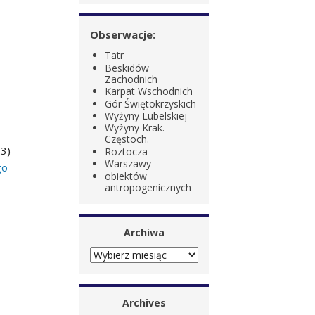
Obserwacje:
Tatr
Beskidów
Zachodnich
Karpat Wschodnich
Gór Świętokrzyskich
Wyżyny Lubelskiej
Wyżyny Krak.-
Częstoch.
3)
Roztocza
Warszawy
go
obiektów
antropogenicznych
Archiwa
ARCHIWA
Archives