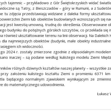
ących tajemnic – przykładowo z Gór Świętokrzyskich widać świat
widoczne są Tatry, z Bieszczadów – góry w Rumunii, a z Sudetów
e tu zdjęcia przedstawiają widziane z daleka formy ukształtowa
 powierzchni Ziemi lub obiektów budowlanych wznoszących się 
rwacji jest kwestią umowną, trudną do określenia. Obserwowane 
ego budynku do potężnych górskich szczytów, co przekłada się 
a również ukształtowanie terenu na linii obserwacji. Na Dalekich
 dla najmniejszych obiektów (budynki, małe obiekty industrialne
asięgiem ich widoczności.
tego 2024 r. zostały zmierzone zgodnie z elipsoidalnym model
apisano inaczej – są podane według kulistego modelu Ziemi Mię
ników różnych dziwnych kształtów naszej planety – wszystkie 
rzy założeniu kulistego kształtu Ziemi o promieniu 6371 km 
światła będącego normalnym zjawiskiem wynikającym ze zmienno
liwe do matematycznego udowodnienia.
Łukasz