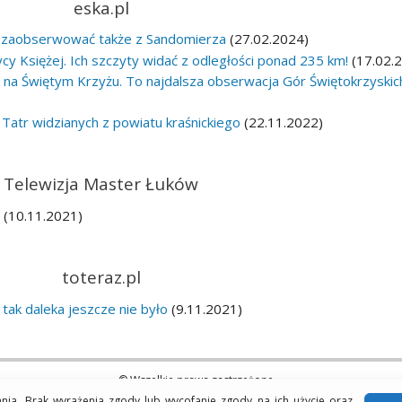
eska.pl
 je zaobserwować także z Sandomierza
(27.02.2024)
y Księżej. Ich szczyty widać z odległości ponad 235 km!
(17.02.
 na Świętym Krzyżu. To najdalsza obserwacja Gór Świętokrzyskich
Tatr widzianych z powiatu kraśnickiego
(22.11.2022)
Telewizja Master Łuków
!
(10.11.2021)
toteraz.pl
 tak daleka jeszcze nie było
(9.11.2021)
© Wszelkie prawa zastrzeżone.
Polityka plików cookies i prywatności
ania. Brak wyrażenia zgody lub wycofanie zgody na ich użycie oraz