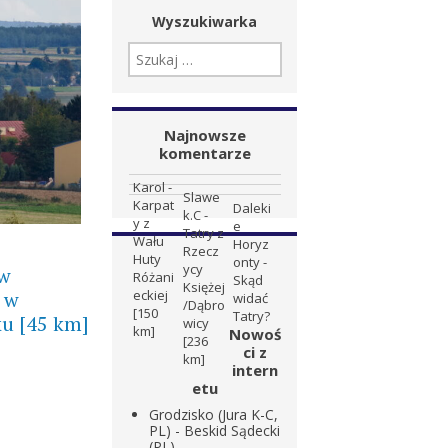
Wyszukiwarka
SZUKAJ:
Najnowsze
komentarze
Karol
-
Slawe
Karpat
Daleki
k.C
-
y z
e
Tatry z
Wału
Horyz
Rzecz
Huty
onty
-
ycy
 w
Różani
Skąd
Księżej
 w
eckiej
widać
/Dąbro
[150
Tatry?
ku [45 km]
wicy
km]
Nowoś
[236
ci z
km]
intern
etu
Grodzisko (Jura K-C,
PL) - Beskid Sądecki
(PL)