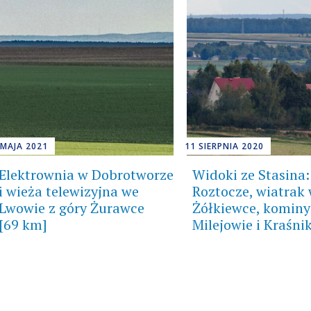
 MAJA 2021
11 SIERPNIA 2020
Elektrownia w Dobrotworze
Widoki ze Stasina:
i wieża telewizyjna we
Roztocze, wiatrak
Lwowie z góry Żurawce
Żółkiewce, kominy
[69 km]
Milejowie i Kraśni