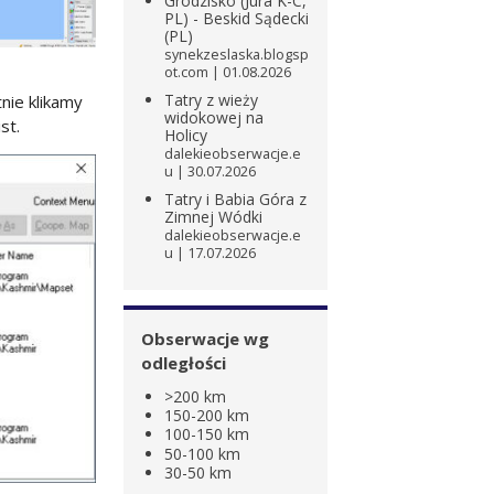
Grodzisko (Jura K-C,
PL) - Beskid Sądecki
(PL)
synekzeslaska.blogsp
ot.com
01.08.2026
Tatry z wieży
nie klikamy
widokowej na
st.
Holicy
dalekieobserwacje.e
u
30.07.2026
Tatry i Babia Góra z
Zimnej Wódki
dalekieobserwacje.e
u
17.07.2026
Obserwacje wg
odległości
>200 km
150-200 km
100-150 km
50-100 km
30-50 km