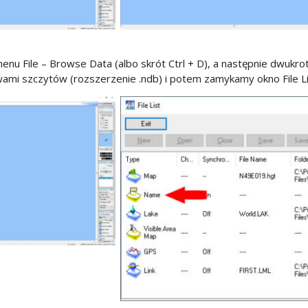
nu File – Browse Data (albo skrót Ctrl + D), a następnie dwukrot
ami szczytów (rozszerzenie .ndb) i potem zamykamy okno File Li