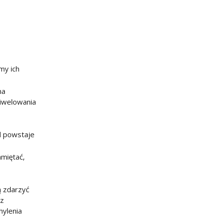
my ich
na
niwelowania
d powstaje
miętać,
ą zdarzyć
ez
hylenia