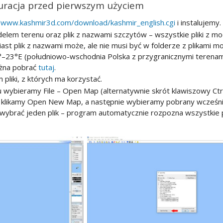
uracja przed pierwszym użyciem
//www.kashmir3d.com/download/kashmir_english.cgi
i instalujemy.
lem terenu oraz plik z nazwami szczytów – wszystkie pliki z m
t plik z nazwami może, ale nie musi być w folderze z plikami mod
°–23°E (południowo-wschodnia Polska z przygranicznymi terenami
ożna pobrać
tutaj
.
liki, z których ma korzystać.
 wybieramy File – Open Map (alternatywnie skrót klawiszowy Ctrl
 klikamy Open New Map, a następnie wybieramy pobrany wcześnie
wybrać jeden plik – program automatycznie rozpozna wszystkie