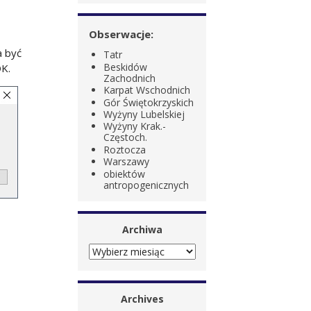
Obserwacje:
a być
Tatr
Beskidów
OK.
Zachodnich
Karpat Wschodnich
Gór Świętokrzyskich
Wyżyny Lubelskiej
Wyżyny Krak.-
Częstoch.
Roztocza
Warszawy
obiektów
antropogenicznych
Archiwa
ARCHIWA
Archives