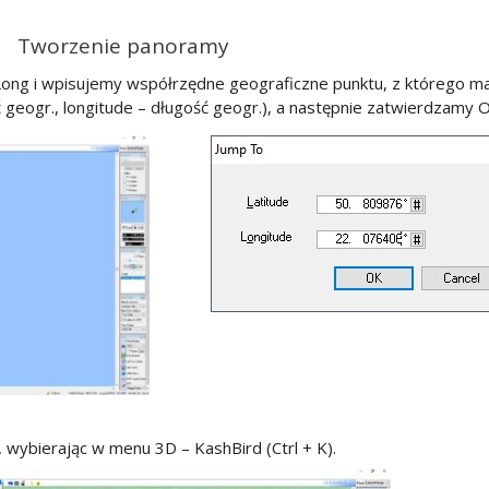
Tworzenie panoramy
ong i wpisujemy współrzędne geograficzne punktu, z którego m
 geogr., longitude – długość geogr.), a następnie zatwierdzamy 
 wybierając w menu 3D – KashBird (Ctrl + K).