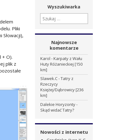
Wyszukiwarka
SZUKAJ:
odelem
elu. Pliki
 Słowacji),
Najnowsze
komentarze
 + O).
Karol
-
Karpaty z Wału
j plik z
Huty Różanieckiej [150
km]
 pozostałe
Slawek.C
-
Tatry z
Rzeczycy
Księżej/Dąbrowicy [236
km]
Dalekie Horyzonty
-
Skąd widać Tatry?
Nowości z internetu