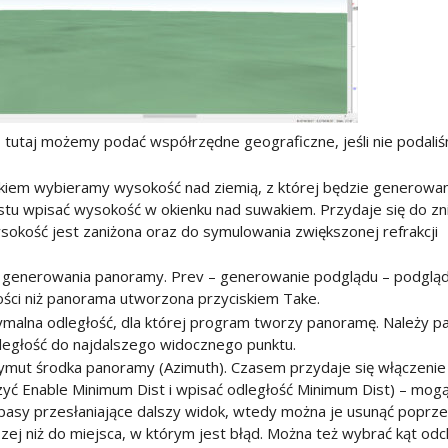
– tutaj możemy podać współrzędne geograficzne, jeśli nie podaliś
kiem wybieramy wysokość nad ziemią, z której będzie generowa
tu wpisać wysokość w okienku nad suwakiem. Przydaje się do z
ysokość jest zaniżona oraz do symulowania zwiększonej refrakcji
ia generowania panoramy. Prev – generowanie podglądu – podglą
akości niż panorama utworzona przyciskiem Take.
alna odległość, dla której program tworzy panoramę. Należy pa
dległość do najdalszego widocznego punktu.
azymut środka panoramy (Azimuth). Czasem przydaje się włączenie
yć Enable Minimum Dist i wpisać odległość Minimum Dist) – mog
 pasy przesłaniające dalszy widok, wtedy można je usunąć poprz
szej niż do miejsca, w którym jest błąd. Można też wybrać kąt odc