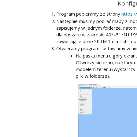
Konfig
Program pobieramy ze strony
https:
Następnie musimy pobrać mapy z mode
zapisujemy w jednym folderze, natomias
dla obszaru w zakresie 49°–51°N i 19
zawierające dane SRTM 1 dla Tatr m
Otwieramy program i ustawiamy w nim p
Na pasku menu u góry ekranu
Otworzy się okno, na którym
modelem terenu (wystarczy 
pliki w folderze).