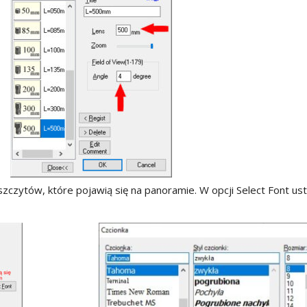
czytów, które pojawią się na panoramie. W opcji Select Font u