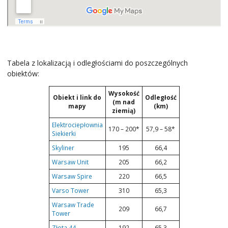
Tabela z lokalizacją i odległościami do poszczególnych
obiektów:
Wysokość
Obiekt i link do
Odległość
(m nad
mapy
(km)
ziemią)
Elektrociepłownia
170 – 200*
57,9 – 58*
Siekierki
Skyliner
195
66,4
Warsaw Unit
205
66,2
Warsaw Spire
220
66,5
Varso Tower
310
65,3
Warsaw Trade
209
66,7
Tower
Złota 44
192
65,3