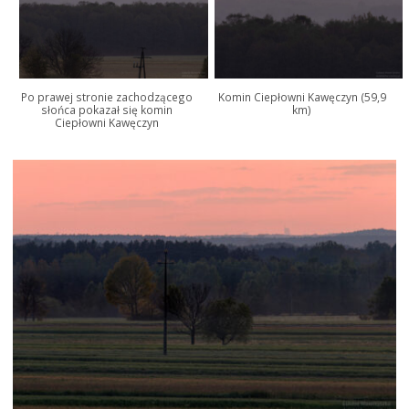
Po prawej stronie zachodzącego
Komin Ciepłowni Kawęczyn (59,9
słońca pokazał się komin
km)
Ciepłowni Kawęczyn