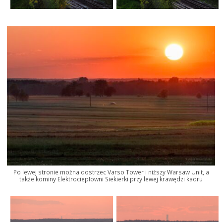
Po lewej stronie można dostrzec Varso Tower i niższy Warsaw Unit, a
także kominy Elektrociepłowni Siekierki przy lewej krawędzi kadru