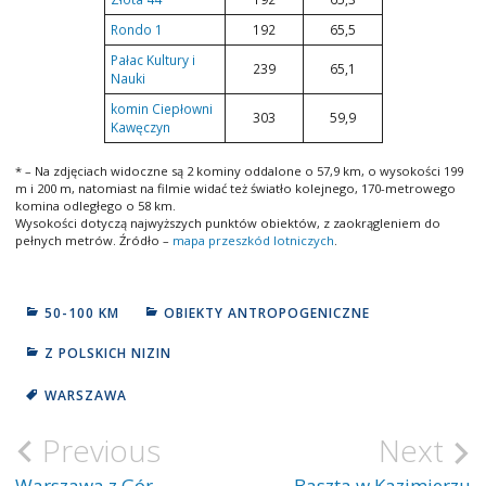
Rondo 1
192
65,5
Pałac Kultury i
239
65,1
Nauki
komin Ciepłowni
303
59,9
Kawęczyn
* – Na zdjęciach widoczne są 2 kominy oddalone o 57,9 km, o wysokości 199
m i 200 m, natomiast na filmie widać też światło kolejnego, 170-metrowego
komina odległego o 58 km.
Wysokości dotyczą najwyższych punktów obiektów, z zaokrągleniem do
pełnych metrów. Źródło –
mapa przeszkód lotniczych
.
50-100 KM
OBIEKTY ANTROPOGENICZNE
Z POLSKICH NIZIN
WARSZAWA
Previous
Next
Nawigacja
wpisu
Warszawa z Gór
Baszta w Kazimierzu