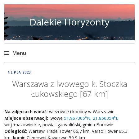
Dalekie Horyzonty
Menu
Skip
DALEKIE
4 LIPCA 2023
to
HORYZONTY
Warszawa z Iwowego k. Stoczka
content
Łukowskiego [67 km]
Na zdjęciach widać:
wieżowce i kominy w Warszawie
Miejsce obserwacji:
Iwowe
51,967305°N, 21,856354°E
woj. mazowieckie, powiat garwoliński, gmina Borowie
Odległość:
Warsaw Trade Tower 66,7 km, Varso Tower 65,3
km, komin Ciepłowni Kawęczyn 59,9 km