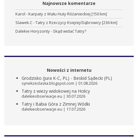
Najnowsze komentarze
Karol
-
Karpaty z Wału Huty Różanieckiej [150 km]
Slawek.C
-
Tatry z Rzeczycy Księżej/Dąbrowicy [236 km]
Dalekie Horyzonty
-
Skąd widać Tatry?
Nowości z internetu
Grodzisko (Jura K-C, PL) - Beskid Sądecki (PL)
synekzeslaska.blogspot.com
01.08.2026
Tatry z wieży widokowej na Holicy
dalekieobserwacje.eu
30.07.2026
Tatry i Babia Góra z Zimnej Wódki
dalekieobserwacje.eu
17.07.2026