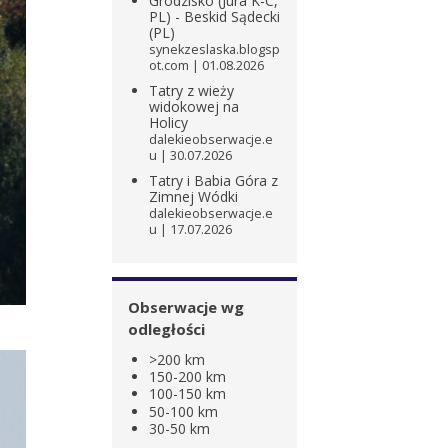
Grodzisko (Jura K-C,
PL) - Beskid Sądecki
(PL)
synekzeslaska.blogsp
ot.com
01.08.2026
Tatry z wieży
widokowej na
Holicy
dalekieobserwacje.e
u
30.07.2026
Tatry i Babia Góra z
Zimnej Wódki
dalekieobserwacje.e
u
17.07.2026
Obserwacje wg
odległości
>200 km
150-200 km
100-150 km
50-100 km
30-50 km