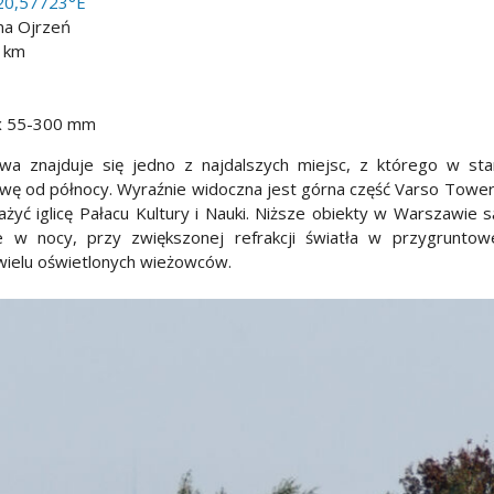
20,57723°E
na Ojrzeń
 km
x 55-300 mm
wa znajduje się jedno z najdalszych miejsc, z którego w st
awę od północy. Wyraźnie widoczna jest górna część Varso Towe
ć iglicę Pałacu Kultury i Nauki. Niższe obiekty w Warszawie s
 w nocy, przy zwiększonej refrakcji światła w przygruntow
wielu oświetlonych wieżowców.