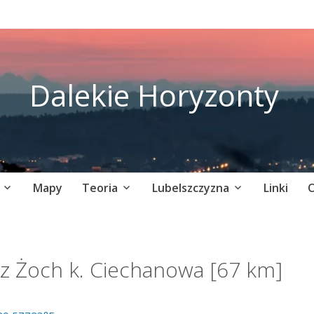
Dalekie Horyzonty
Mapy
Teoria
Lubelszczyzna
Linki
O
z Żoch k. Ciechanowa [67 km]