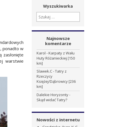
Wyszukiwarka
SZUKAJ:
Najnowsze
andardowych
komentarze
r, ponadto w
Karol
-
Karpaty z Wału
ą zasłonięte
Huty Różanieckiej [150
ej warstwie
km]
Slawek.C
-
Tatry z
Rzeczycy
Księżej/Dąbrowicy [236
km]
Dalekie Horyzonty
-
Skąd widać Tatry?
Nowości z internetu