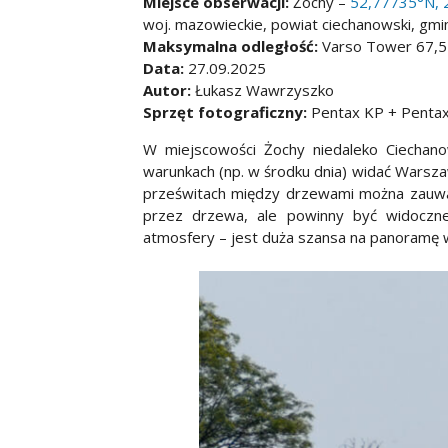
Miejsce obserwacji:
Żochy –
52,77735°N, 
woj. mazowieckie, powiat ciechanowski, gmi
Maksymalna odległość:
Varso Tower 67,5
Data:
27.09.2025
Autor:
Łukasz Wawrzyszko
Sprzęt fotograficzny:
Pentax KP + Penta
W miejscowości Żochy niedaleko Ciechano
warunkach (np. w środku dnia) widać Warsz
prześwitach między drzewami można zauważy
przez drzewa, ale powinny być widoczne
atmosfery – jest duża szansa na panoramę 