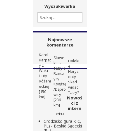
Wyszukiwarka
SZUKAJ:
Najnowsze
komentarze
Karol
-
Slawe
Karpat
Daleki
k.C
-
y z
e
Tatry z
Wału
Horyz
Rzecz
Huty
onty
-
ycy
Różani
Skąd
Księżej
eckiej
widać
/Dąbro
[150
Tatry?
wicy
km]
Nowoś
[236
ci z
km]
intern
etu
Grodzisko (Jura K-C,
PL) - Beskid Sądecki
(PL)