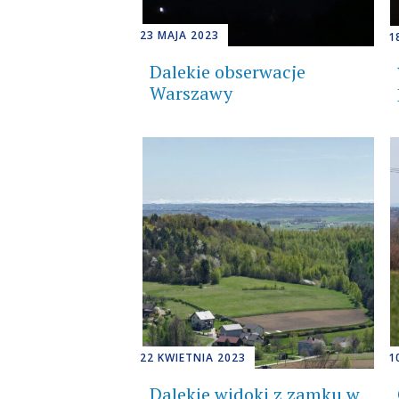
23 MAJA 2023
1
Dalekie obserwacje
Warszawy
22 KWIETNIA 2023
1
Dalekie widoki z zamku w