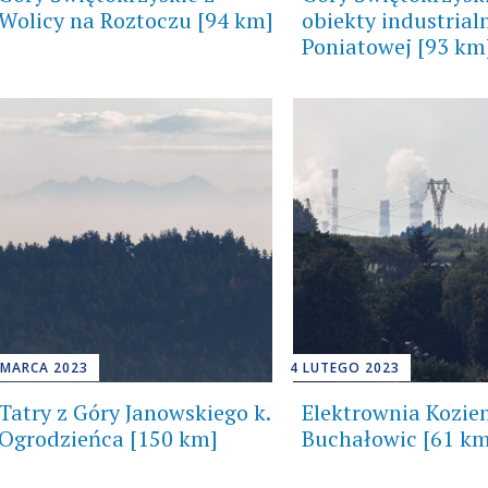
Wolicy na Roztoczu [94 km]
obiekty industrialn
Poniatowej [93 km
 MARCA 2023
4 LUTEGO 2023
Tatry z Góry Janowskiego k.
Elektrownia Kozien
Ogrodzieńca [150 km]
Buchałowic [61 k