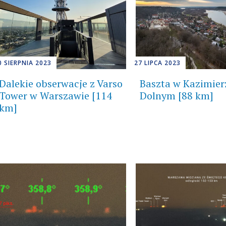
0 SIERPNIA 2023
27 LIPCA 2023
Dalekie obserwacje z Varso
Baszta w Kazimier
Tower w Warszawie [114
Dolnym [88 km]
km]