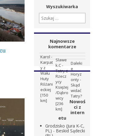
Wyszukiwarka
SZUKAJ:
Najnowsze
komentarze
zu
Karol
-
Slawe
Karpat
Daleki
k.C
-
y z
e
Tatry z
Wału
Horyz
Rzecz
Huty
onty
-
ycy
Różani
Skąd
Księżej
eckiej
widać
/Dąbro
[150
Tatry?
wicy
km]
Nowoś
[236
ci z
km]
intern
etu
Grodzisko (Jura K-C,
PL) - Beskid Sądecki
(PL)