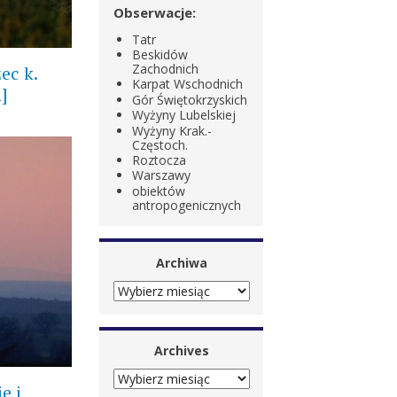
Obserwacje:
Tatr
Beskidów
Zachodnich
ec k.
Karpat Wschodnich
]
Gór Świętokrzyskich
Wyżyny Lubelskiej
Wyżyny Krak.-
Częstoch.
Roztocza
Warszawy
obiektów
antropogenicznych
Archiwa
ARCHIWA
Archives
ARCHIVES
e i