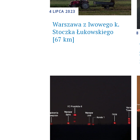
4 LIPCA 2023
Warszawa z Iwowego k.
Stoczka Łukowskiego
8
[67 km]