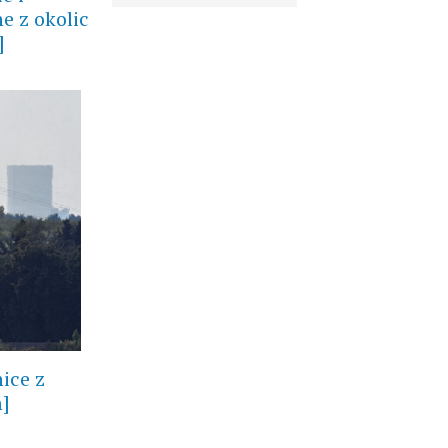
e z okolic
]
ice z
m]