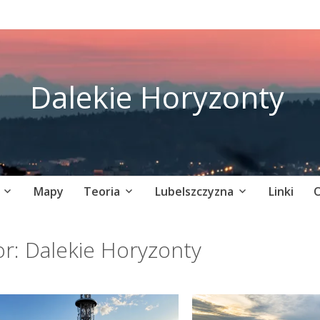
Dalekie Horyzonty
Mapy
Teoria
Lubelszczyzna
Linki
O
or:
Dalekie Horyzonty