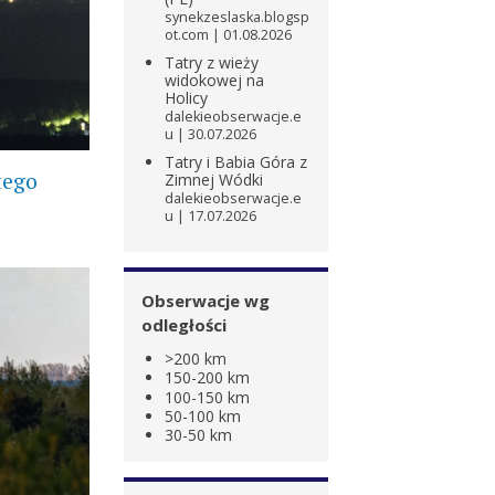
synekzeslaska.blogsp
ot.com
01.08.2026
Tatry z wieży
widokowej na
Holicy
dalekieobserwacje.e
u
30.07.2026
Tatry i Babia Góra z
tego
Zimnej Wódki
dalekieobserwacje.e
u
17.07.2026
Obserwacje wg
odległości
>200 km
150-200 km
100-150 km
50-100 km
30-50 km