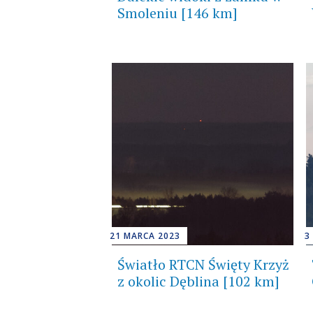
Smoleniu [146 km]
21 MARCA 2023
3
Światło RTCN Święty Krzyż
z okolic Dęblina [102 km]