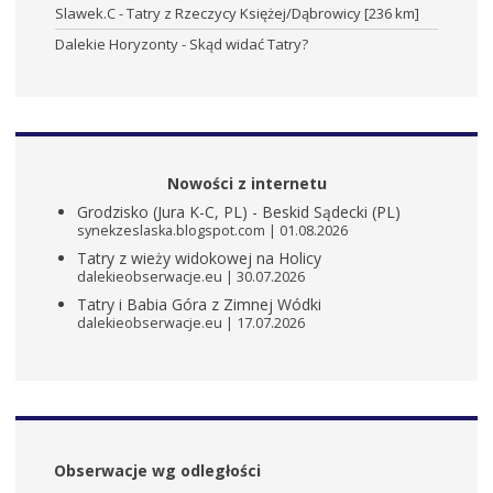
Slawek.C
-
Tatry z Rzeczycy Księżej/Dąbrowicy [236 km]
Dalekie Horyzonty
-
Skąd widać Tatry?
Nowości z internetu
Grodzisko (Jura K-C, PL) - Beskid Sądecki (PL)
synekzeslaska.blogspot.com
01.08.2026
Tatry z wieży widokowej na Holicy
dalekieobserwacje.eu
30.07.2026
Tatry i Babia Góra z Zimnej Wódki
dalekieobserwacje.eu
17.07.2026
Obserwacje wg odległości