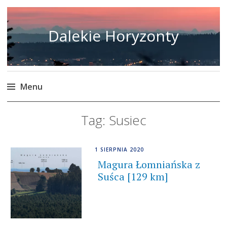
Dalekie Horyzonty
Menu
Skip
Tag:
Susiec
to
content
1 SIERPNIA 2020
Magura Łomniańska z
Suśca [129 km]