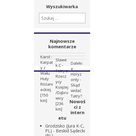
Wyszukiwarka
SZUKAJ:
Najnowsze
komentarze
Karol
-
Slawe
Karpat
Daleki
k.C
-
y z
e
Tatry z
Wału
Horyz
Rzecz
Huty
onty
-
ycy
Różani
Skąd
Księżej
eckiej
widać
/Dąbro
[150
Tatry?
wicy
km]
Nowoś
[236
ci z
km]
intern
etu
Grodzisko (Jura K-C,
PL) - Beskid Sądecki
(PL)