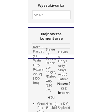
Wyszukiwarka
SZUKAJ:
Najnowsze
komentarze
Karol
-
Slawe
Karpat
Daleki
k.C
-
y z
e
Tatry z
Wału
Horyz
Rzecz
Huty
onty
-
ycy
Różani
Skąd
Księżej
eckiej
widać
/Dąbro
[150
Tatry?
wicy
km]
Nowoś
[236
ci z
km]
intern
etu
Grodzisko (Jura K-C,
PL) - Beskid Sądecki
(PL)