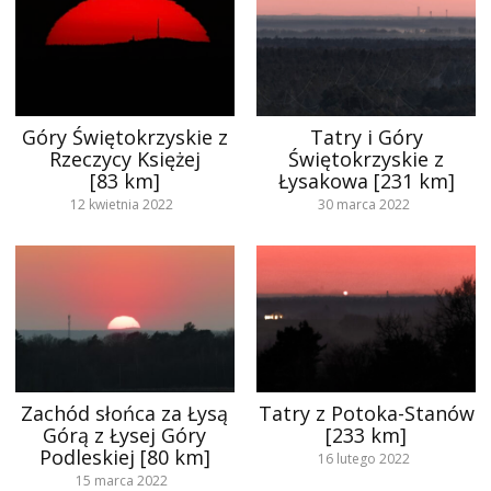
Góry Świętokrzyskie z
Tatry i Góry
Rzeczycy Księżej
Świętokrzyskie z
[83 km]
Łysakowa [231 km]
12 kwietnia 2022
30 marca 2022
Zachód słońca za Łysą
Tatry z Potoka-Stanów
Górą z Łysej Góry
[233 km]
Podleskiej [80 km]
16 lutego 2022
15 marca 2022