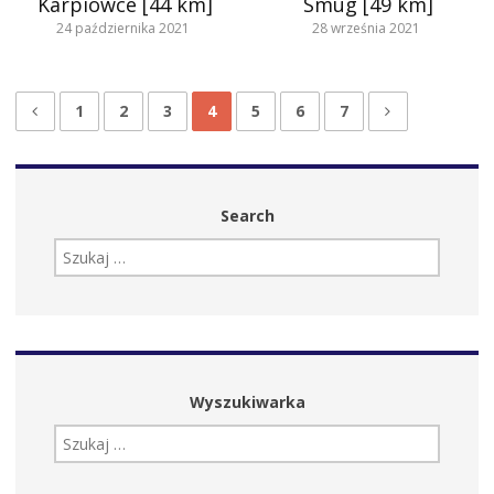
Karpiówce [44 km]
Smug [49 km]
24 października 2021
28 września 2021
1
2
3
4
5
6
7
Search
SZUKAJ:
Wyszukiwarka
SZUKAJ: