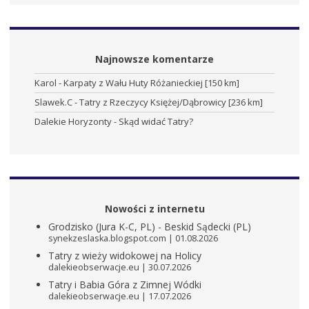
Najnowsze komentarze
Karol
-
Karpaty z Wału Huty Różanieckiej [150 km]
Slawek.C
-
Tatry z Rzeczycy Księżej/Dąbrowicy [236 km]
Dalekie Horyzonty
-
Skąd widać Tatry?
Nowości z internetu
Grodzisko (Jura K-C, PL) - Beskid Sądecki (PL)
synekzeslaska.blogspot.com
01.08.2026
Tatry z wieży widokowej na Holicy
dalekieobserwacje.eu
30.07.2026
Tatry i Babia Góra z Zimnej Wódki
dalekieobserwacje.eu
17.07.2026