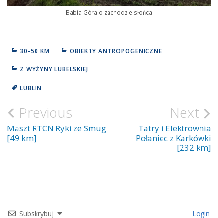
Babia Góra o zachodzie słońca
30-50 KM
OBIEKTY ANTROPOGENICZNE
Z WYŻYNY LUBELSKIEJ
LUBLIN
Previous
Next
Nawigacja
wpisu
Maszt RTCN Ryki ze Smug
Tatry i Elektrownia
[49 km]
Połaniec z Karkówki
[232 km]
Subskrybuj
Login