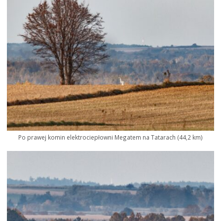
Po prawej komin elektrociepłowni Megatem na Tatarach (44,2 km)