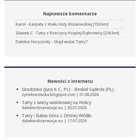
Najnowsze komentarze
Karol
-
Karpaty z Wału Huty Różanieckiej [150 km]
Slawek.C
-
Tatry z Rzeczycy Księżej/Dąbrowicy [236 km]
Dalekie Horyzonty
-
Skąd widać Tatry?
Nowości z internetu
Grodzisko (Jura K-C, PL) - Beskid Sądecki (PL)
synekzeslaska.blogspot.com
01.08.2026
Tatry z wieży widokowej na Holicy
dalekieobserwacje.eu
30.07.2026
Tatry i Babia Góra z Zimnej Wódki
dalekieobserwacje.eu
17.07.2026