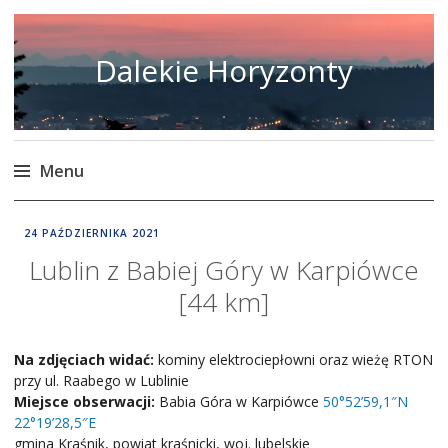
Dalekie Horyzonty
Menu
Skip
DALEKIE
24 PAŹDZIERNIKA 2021
to
HORYZONTY
Lublin z Babiej Góry w Karpiówce
content
[44 km]
Na zdjęciach widać:
kominy elektrociepłowni oraz wieżę RTON
przy ul. Raabego w Lublinie
Miejsce obserwacji:
Babia Góra w Karpiówce
50°52’59,1″N
22°19’28,5″E
gmina Kraśnik, powiat kraśnicki, woj. lubelskie