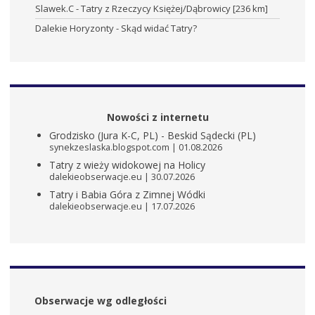
Slawek.C
-
Tatry z Rzeczycy Księżej/Dąbrowicy [236 km]
Dalekie Horyzonty
-
Skąd widać Tatry?
Nowości z internetu
Grodzisko (Jura K-C, PL) - Beskid Sądecki (PL)
synekzeslaska.blogspot.com
01.08.2026
Tatry z wieży widokowej na Holicy
dalekieobserwacje.eu
30.07.2026
Tatry i Babia Góra z Zimnej Wódki
dalekieobserwacje.eu
17.07.2026
Obserwacje wg odległości