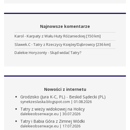
Najnowsze komentarze
Karol
-
Karpaty z Wału Huty Różanieckiej [150 km]
Slawek.C
-
Tatry z Rzeczycy Księżej/Dąbrowicy [236 km]
Dalekie Horyzonty
-
Skąd widać Tatry?
Nowości z internetu
Grodzisko (Jura K-C, PL) - Beskid Sądecki (PL)
synekzeslaska.blogspot.com
01.08.2026
Tatry z wieży widokowej na Holicy
dalekieobserwacje.eu
30.07.2026
Tatry i Babia Góra z Zimnej Wódki
dalekieobserwacje.eu
17.07.2026