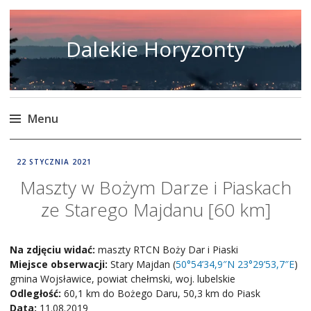
Dalekie Horyzonty
Menu
Skip
DALEKIE
22 STYCZNIA 2021
to
HORYZONTY
Maszty w Bożym Darze i Piaskach
content
ze Starego Majdanu [60 km]
Na zdjęciu widać:
maszty RTCN Boży Dar i Piaski
Miejsce obserwacji:
Stary Majdan (
50°54’34,9″N 23°29’53,7″E
)
gmina Wojsławice, powiat chełmski, woj. lubelskie
Odległość:
60,1 km do Bożego Daru, 50,3 km do Piask
Data:
11.08.2019