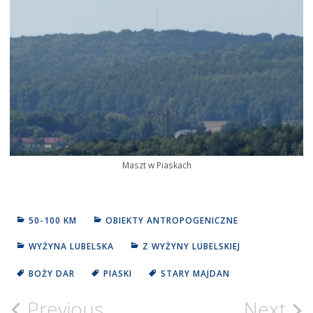
Maszt w Piaskach
50-100 KM
OBIEKTY ANTROPOGENICZNE
WYŻYNA LUBELSKA
Z WYŻYNY LUBELSKIEJ
BOŻY DAR
PIASKI
STARY MAJDAN
Previous
Next
Nawigacja