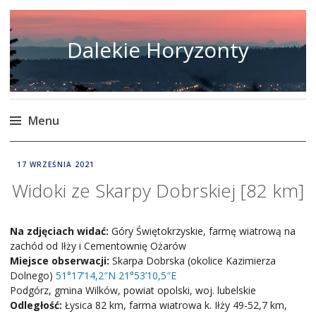
Dalekie Horyzonty
Menu
Skip
DALEKIE
17 WRZEŚNIA 2021
to
HORYZONTY
Widoki ze Skarpy Dobrskiej [82 km]
content
Na zdjęciach widać:
Góry Świętokrzyskie, farmę wiatrową na
zachód od Iłży i Cementownię Ożarów
Miejsce obserwacji:
Skarpa Dobrska (okolice Kazimierza
Dolnego)
51°17’14,2″N 21°53’10,5″E
Podgórz, gmina Wilków, powiat opolski, woj. lubelskie
Odległość:
Łysica 82 km, farma wiatrowa k. Iłży 49-52,7 km,