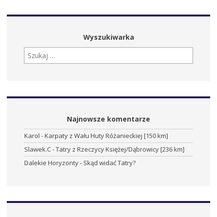
Wyszukiwarka
SZUKAJ:
Najnowsze komentarze
Karol
-
Karpaty z Wału Huty Różanieckiej [150 km]
Slawek.C
-
Tatry z Rzeczycy Księżej/Dąbrowicy [236 km]
Dalekie Horyzonty
-
Skąd widać Tatry?