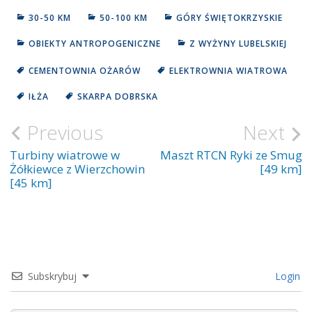
30-50 KM
50-100 KM
GÓRY ŚWIĘTOKRZYSKIE
OBIEKTY ANTROPOGENICZNE
Z WYŻYNY LUBELSKIEJ
CEMENTOWNIA OŻARÓW
ELEKTROWNIA WIATROWA
IŁŻA
SKARPA DOBRSKA
Previous
Next
Nawigacja
wpisu
Turbiny wiatrowe w
Maszt RTCN Ryki ze Smug
Żółkiewce z Wierzchowin
[49 km]
[45 km]
Subskrybuj
Login