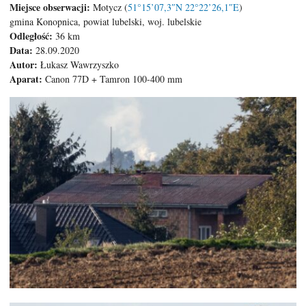
Miejsce obserwacji:
Motycz (
51°15’07,3″N 22°22’26,1″E
)
gmina Konopnica, powiat lubelski, woj. lubelskie
Odległość:
36 km
Data:
28.09.2020
Autor:
Łukasz Wawrzyszko
Aparat:
Canon 77D + Tamron 100-400 mm