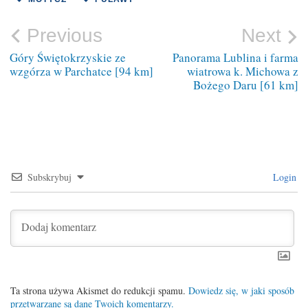
Nawigacja
Previous
Next
wpisu
Góry Świętokrzyskie ze
Panorama Lublina i farma
wzgórza w Parchatce [94 km]
wiatrowa k. Michowa z
Bożego Daru [61 km]
Subskrybuj
Login
Ta strona używa Akismet do redukcji spamu.
Dowiedz się, w jaki sposób
przetwarzane są dane Twoich komentarzy.