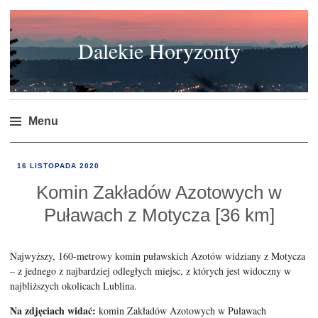
Dalekie Horyzonty
Menu
Skip
DALEKIE
16 LISTOPADA 2020
to
HORYZONTY
content
Komin Zakładów Azotowych w
Puławach z Motycza [36 km]
Najwyższy, 160-metrowy komin puławskich Azotów widziany z Motycza
– z jednego z najbardziej odległych miejsc, z których jest widoczny w
najbliższych okolicach Lublina.
Na zdjęciach widać:
komin Zakładów Azotowych w Puławach