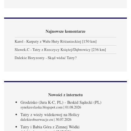
Najnowsze komentarze
Karol
-
Karpaty z Wału Huty Różanieckiej [150 km]
Slawek.C
-
Tatry z Rzeczycy Księżej/Dąbrowicy [236 km]
Dalekie Horyzonty
-
Skąd widać Tatry?
Nowości z internetu
Grodzisko (Jura K-C, PL) - Beskid Sądecki (PL)
synekzeslaska.blogspot.com
01.08.2026
Tatry z wieży widokowej na Holicy
dalekieobserwacje.eu
30.07.2026
Tatry i Babia Góra z Zimnej Wódki