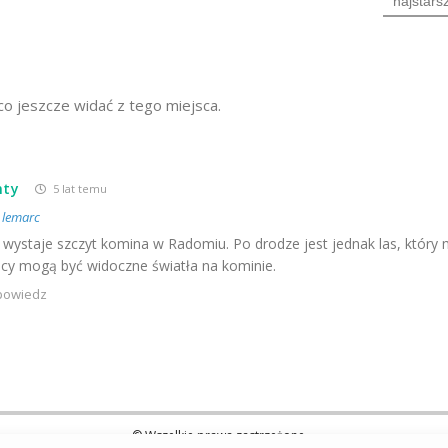
najstars
o jeszcze widać z tego miejsca.
nty
5 lat temu
o
lemarc
 wystaje szczyt komina w Radomiu. Po drodze jest jednak las, który
ocy mogą być widoczne światła na kominie.
powiedz
© Wszelkie prawa zastrzeżone.