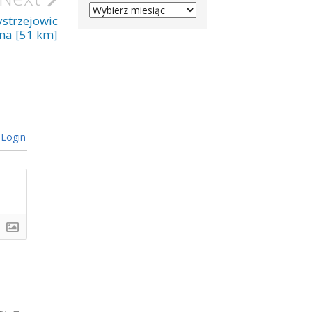
ARCHIVES
strzejowic
ina [51 km]
Login