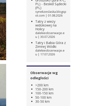
Grodzisko (Jura K-C,
PL) - Beskid Sądecki
(PL)
synekzeslaska.blogsp
ot.com
01.08.2026
Tatry z wieży
widokowej na
Holicy
dalekieobserwacje.e
u
30.07.2026
Tatry i Babia Góra z
Zimnej Wódki
dalekieobserwacje.e
u
17.07.2026
Obserwacje wg
odległości
>200 km
150-200 km
100-150 km
50-100 km
30-50 km