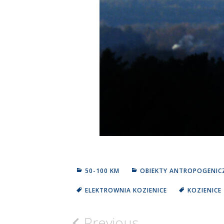
50-100 KM
OBIEKTY ANTROPOGENIC
ELEKTROWNIA KOZIENICE
KOZIENICE
Previous
Nawigacja