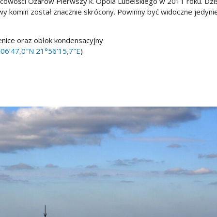
scowości Ożarów Pierwszy k. Opola Lubelskiego w 2011 roku. Dziś
wy komin został znacznie skrócony. Powinny być widoczne jedynie
enice oraz obłok kondensacyjny
06’47,0″N 21°56’15,7″E
)