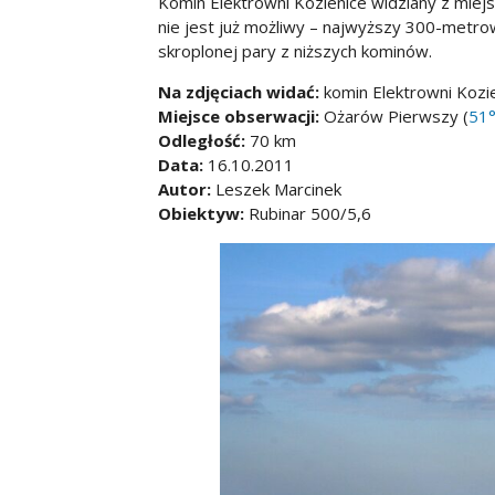
Komin Elektrowni Kozienice widziany z miej
nie jest już możliwy – najwyższy 300-metro
skroplonej pary z niższych kominów.
Na zdjęciach widać:
komin Elektrowni Kozi
Miejsce obserwacji:
Ożarów Pierwszy (
51°
Odległość:
70 km
Data:
16.10.2011
Autor:
Leszek Marcinek
Obiektyw:
Rubinar 500/5,6