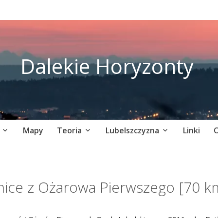
Dalekie Horyzonty
Mapy
Teoria
Lubelszczyzna
Linki
O
nice z Ożarowa Pierwszego [70 k