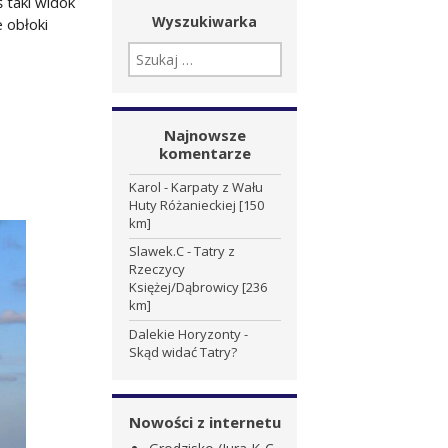
 taki widok
Wyszukiwarka
 obłoki
SZUKAJ:
Najnowsze
komentarze
Karol
-
Karpaty z Wału
Huty Różanieckiej [150
km]
Slawek.C
-
Tatry z
Rzeczycy
Księżej/Dąbrowicy [236
km]
Dalekie Horyzonty
-
Skąd widać Tatry?
Nowości z internetu