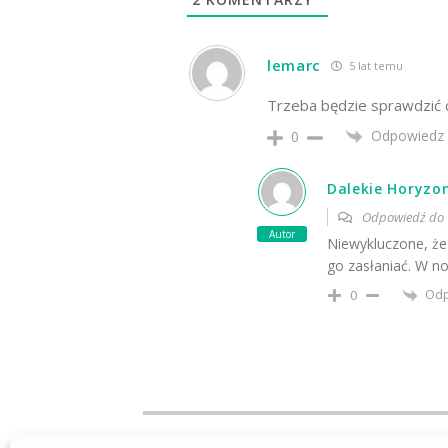
lemarc
5 lat temu
Trzeba będzie sprawdzić c
Odpowiedz
0
Dalekie Horyzo
Odpowiedź d
Autor
Niewykluczone, że
go zasłaniać. W n
Od
0