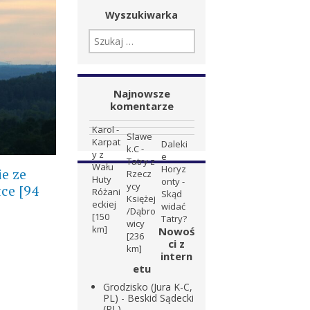
Wyszukiwarka
SZUKAJ:
Najnowsze
komentarze
Karol
-
Slawe
Karpat
Daleki
k.C
-
y z
e
Tatry z
Wału
Horyz
ie ze
Rzecz
Huty
onty
-
ycy
ce [94
Różani
Skąd
Księżej
eckiej
widać
/Dąbro
[150
Tatry?
wicy
km]
Nowoś
[236
ci z
km]
intern
etu
Grodzisko (Jura K-C,
PL) - Beskid Sądecki
(PL)