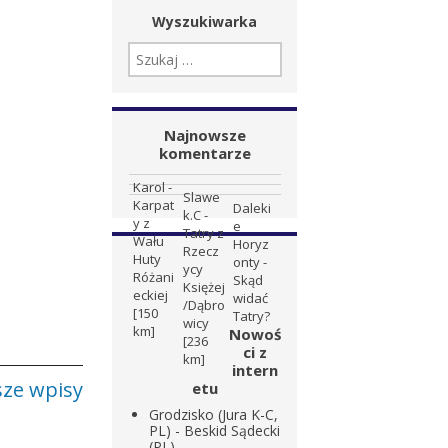
Wyszukiwarka
SZUKAJ:
Najnowsze
komentarze
Karol
-
Slawe
Karpat
Daleki
k.C
-
y z
e
Tatry z
Wału
Horyz
Rzecz
Huty
onty
-
ycy
Różani
Skąd
Księżej
eckiej
widać
/Dąbro
[150
Tatry?
wicy
km]
Nowoś
[236
ci z
km]
intern
ze wpisy
etu
Grodzisko (Jura K-C,
PL) - Beskid Sądecki
(PL)