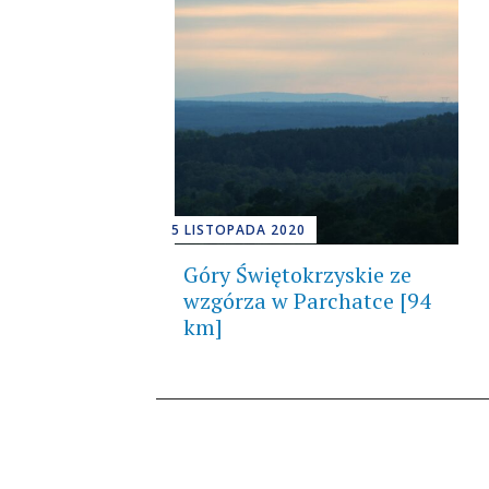
5 LISTOPADA 2020
Góry Świętokrzyskie ze
wzgórza w Parchatce [94
km]
Nawigacja
po
wpisach