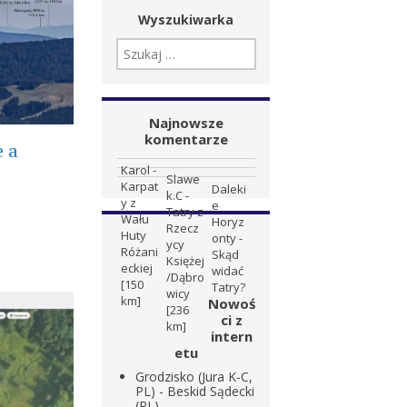
Wyszukiwarka
SZUKAJ:
Najnowsze
komentarze
e a
Karol
-
Slawe
Karpat
Daleki
k.C
-
y z
e
Tatry z
Wału
Horyz
Rzecz
Huty
onty
-
ycy
Różani
Skąd
Księżej
eckiej
widać
/Dąbro
[150
Tatry?
wicy
km]
Nowoś
[236
ci z
km]
intern
etu
Grodzisko (Jura K-C,
PL) - Beskid Sądecki
(PL)